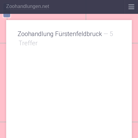
+
Zoohandlungen.net
−
Zoohandlung Fürstenfeldbruck
—
5
Treffer