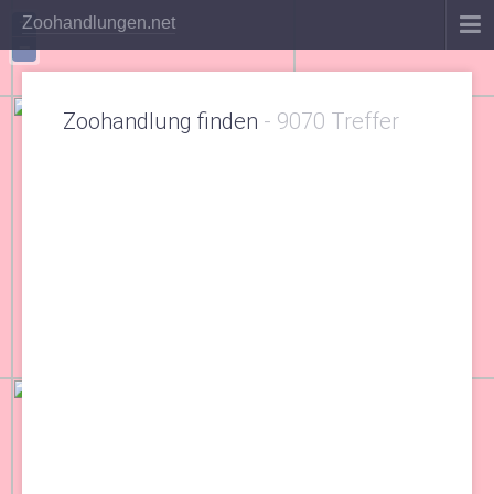
+
Zoohandlungen.net
−
Zoohandlung finden
-
9070 Treffer