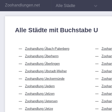
Zoohandlungen.net
Alle Städte
Alle Städte mit Buchstabe U
Zoohandlung Übach-Palenberg
Zoohan
Zoohandlung Überherrn
Zoohan
Zoohandlung Überlingen
Zoohan
Zoohandlung Ubstadt-Weiher
Zoohan
Zoohandlung Ueckermünde
Zoohan
Zoohandlung Uedem
Zoohan
Zoohandlung Uelzen
Zoohan
Zoohandlung Uetersen
Zoohan
Zoohandlung Uetze
Zoohan