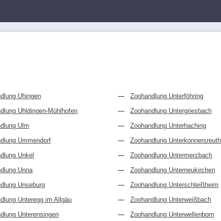
dlung Uhingen
Zoohandlung Unterföhring
dlung Uhldingen-Mühlhofen
Zoohandlung Untergriesbach
dlung Ulm
Zoohandlung Unterhaching
dlung Ummendorf
Zoohandlung Unterkonnersreuth
dlung Unkel
Zoohandlung Untermerzbach
dlung Unna
Zoohandlung Unterneukirchen
dlung Unseburg
Zoohandlung Unterschleißheim
dlung Unteregg im Allgäu
Zoohandlung Unterweißbach
dlung Unterensingen
Zoohandlung Unterwellenborn