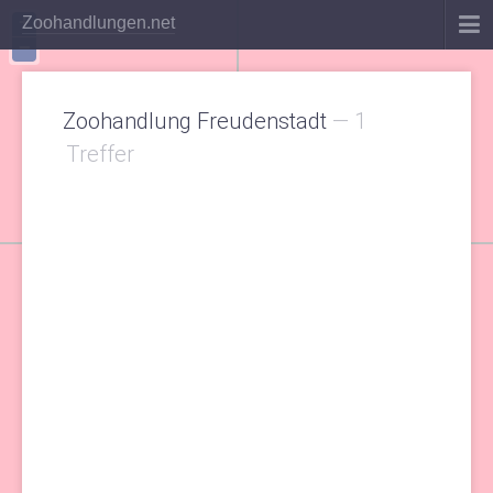
+
Zoohandlungen.net
−
Zoohandlung Freudenstadt
—
1
Treffer