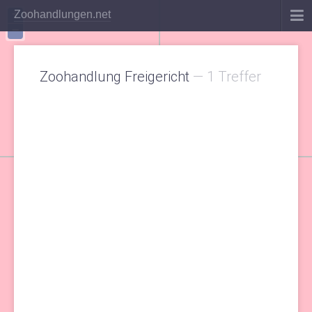
+
Zoohandlungen.net
−
Zoohandlung Freigericht
—
1 Treffer