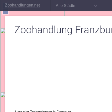
+
Zoohandlungen.net
Alle Städte
−
Zoohandlung Franzbu
Liste aller Zoohandlungen in Franzburg