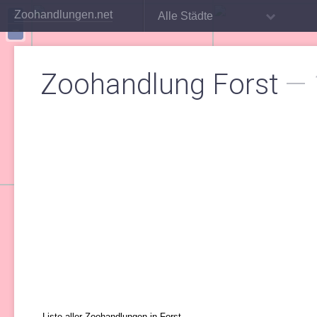
+
Zoohandlungen.net
Alle Städte
−
Zoohandlung Forst
—
Liste aller Zoohandlungen in Forst