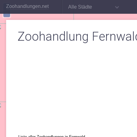
+
Zoohandlungen.net
Alle Städte
−
Zoohandlung Fernwal
Liste aller Zoohandlungen in Fernwald