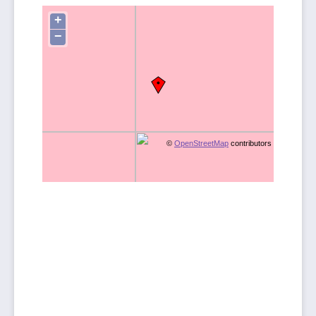
+
−
©
OpenStreetMap
contributors