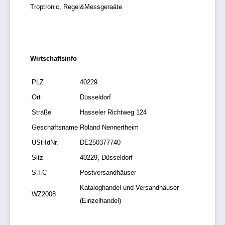
Troptronic, Regel&Messgeraäte
Wirtschaftsinfo
PLZ
40229
Ort
Düsseldorf
Straße
Hasseler Richtweg 124
Geschäftsname
Roland Nennertheim
USt-IdNr.
DE250377740
Sitz
40229, Düsseldorf
S.I.C
Postversandhäuser
Kataloghandel und Versandhäuser
WZ2008
(Einzelhandel)